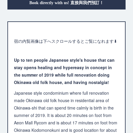
Book directly with us! 直接與我們預訂！
宿の内覧画像は下へスクロールするとご覧になれます⬇︎
Up to ten people Japanese style's house that can
stay opens healing and hypereasy in concept in
the summer of 2019 while full renovation doing
Okinawa old folk house, and having nostalgia!
Japanese style condominium where full renovation
made Okinawa old folk house in residential area of
Okinawa-shi that can spend time calmly is birth in the
summer of 2019. It is about 20 minutes on foot from
Aeon Mall Rycom and is about 17 minutes on foot from
Okinawa Kodomonokuni and is good location for about