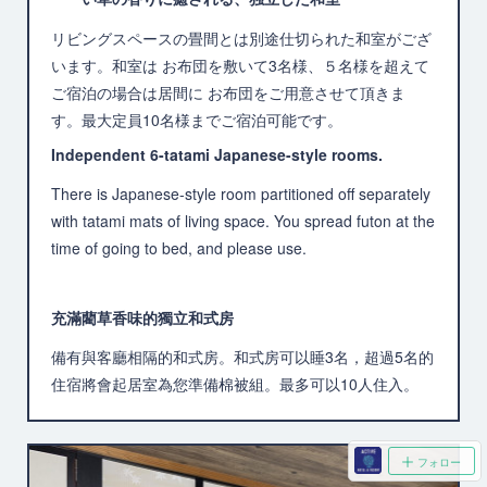
リビングスペースの畳間とは別途仕切られた和室がござ
います。和室は お布団を敷いて3名様、５名様を超えて
ご宿泊の場合は居間に お布団をご用意させて頂きま
す。最大定員10名様までご宿泊可能です。
Independent 6-tatami Japanese-style rooms.
There is Japanese-style room partitioned off separately
with tatami mats of living space. You spread futon at the
time of going to bed, and please use.
充滿藺草香味的獨立和式房
備有與客廳相隔的和式房。和式房可以睡3名，超過5名的
住宿將會起居室為您準備棉被組。最多可以10人住入。
フォロー