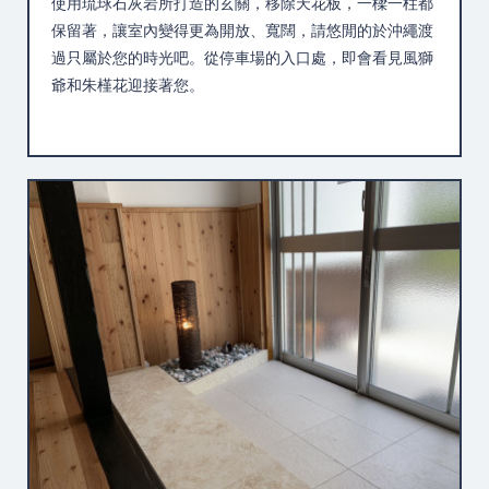
使用琉球石灰岩所打造的玄關，移除天花板，一樑一柱都
保留著，讓室內變得更為開放、寬闊，請悠閒的於沖繩渡
過只屬於您的時光吧。從停車場的入口處，即會看見風獅
爺和朱槿花迎接著您。