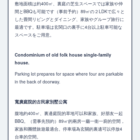
敷地面積は約400㎡、裏庭の芝生スペースでは家族や仲
間とBBQも可能です（事前予約）89㎡の２LDKで広々と
した畳間リビングとダイニング、家族やグループ旅行に
最適です。駐車場は玄関口の裏手に4台以上駐車可能な
スペースをご用意。
Condominium of old folk house single-family
house.
Parking lot prepares for space where four are parkable
in the back of doorway.
寬廣庭院的古民家別墅公寓
腹地約400㎡、裏邊庭院的草地可以和家族、好朋友一起
BBQ。（需事先預約）89㎡的兩房一廳一衛一廚的空間，
家族和團體旅遊最適合。停車場為玄關的裏邊可以停放4
台車的空間。