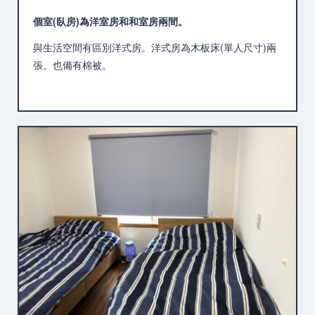
個室(臥房)為洋室房和和室房兩間。
與生活空間有區別洋式房。洋式房為木板床(單人尺寸)兩
張。也備有棉被。