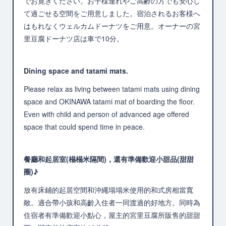
でお寛ぎください。お子様連れやご高齢の方でも安心し
て過ごせる空間をご用意しました。宿泊されるお客様へ
はもれなくウェルカムドーナツをご用意。オーナーの宮
里豆腐ドーナツ店は車で10分。
Dining space and tatami mats.
Please relax as living between tatami mats using dining
space and OKINAWA tatami mat of boarding the floor.
Even with child and person of advanced age offered
space that could spend time in peace.
餐廳和起居室(榻榻米隔間)，還有準備歡迎小甜品(甜甜
圈)♪
放有床鋪的起居空間和沖繩塌塌米使用的和式房相當寬
敞。適合帶小孩和高齡入住者一同渡過的好地方。同時為
住宿者有準備歡迎小點心，屋主的宮里豆腐所販售的甜甜