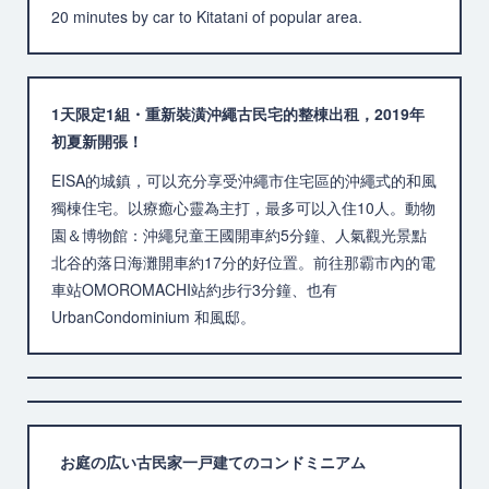
20 minutes by car to Kitatani of popular area.
1天限定1組・重新裝潢沖繩古民宅的整棟出租，2019年
初夏新開張！
EISA的城鎮，可以充分享受沖繩市住宅區的沖繩式的和風
獨棟住宅。以療癒心靈為主打，最多可以入住10人。動物
園＆博物館：沖繩兒童王國開車約5分鐘、人氣觀光景點
北谷的落日海灘開車約17分的好位置。前往那霸市內的電
車站OMOROMACHI站約步行3分鐘、也有
UrbanCondominium 和風邸。
お庭の広い古民家一戸建てのコンドミニアム