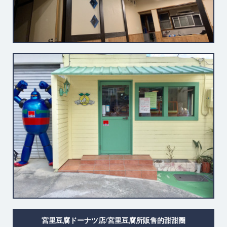
宮里豆腐ドーナツ店/宮里豆腐所販售的甜甜圈