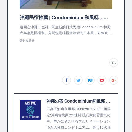
沖繩民宿推薦 | Condominium 和風邸，濃濃日式風格和風建築 @愛吃鬼芸芸
這回在沖繩市住到一間全新的日式民宿Condominium 和風
邸客廳是榻榻米、房間也是榻榻米濃濃的日本風，好像真…
愛吃鬼芸芸
沖縄の宿 Condominium和風邸 Okinawa city
公寓式酒店和風邸Okinawa city 1日1組限
定:沖縄古民家の1棟貸 隠れ家的雰囲気の
中、静かに過ごせるフルリノベーション
済みの和風コンドミニアム。最大10名様