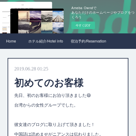
Ameba Owndで
あなただけのホームページやブログをつ
くろう
今すぐ試す
Home
ホテル紹介/Hotel info
宿泊予約/Reservation
2019.06.28 01:25
初めてのお客様
先日、初のお客様にお泊り頂きました😄
台湾からの女性グループでした。
彼女達のブログに取り上げて頂きました！
中国語は読めませがニアンスは伝わりました。